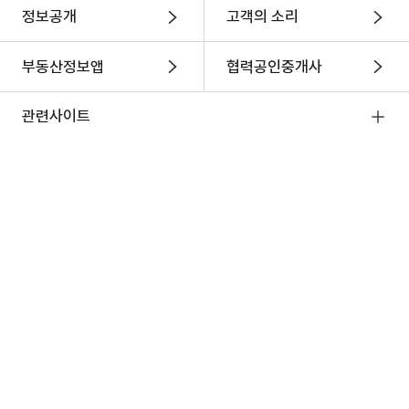
정보공개
고객의 소리
부동산정보앱
협력공인중개사
관련사이트
협력사이트
REB 한국부동산원
(우)41068 대구광역시 동구 이노밸리로 291(신서동)
한국부동산원 콜센터
1644-2828
청약홈 콜센터
1644-7445