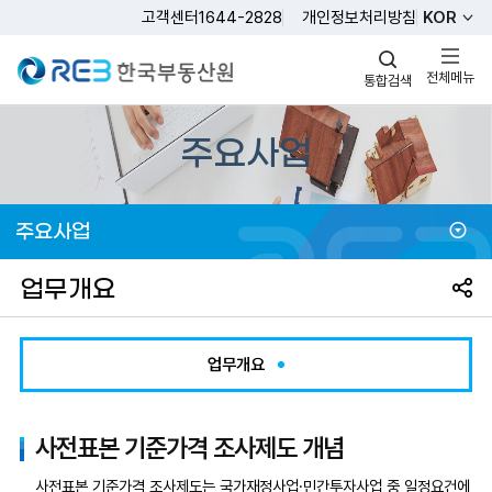
고객센터
1644-2828
개인정보처리방침
KOR
REB 한국부동산원
전체메뉴
통합검색
주요사업
주요사업
공유
업무개요
업무개요
절차
사전표본 기준가격 조사제도 개념
의뢰안내
사전표본 기준가격 조사제도는 국가재정사업·민간투자사업 중 일정요건에