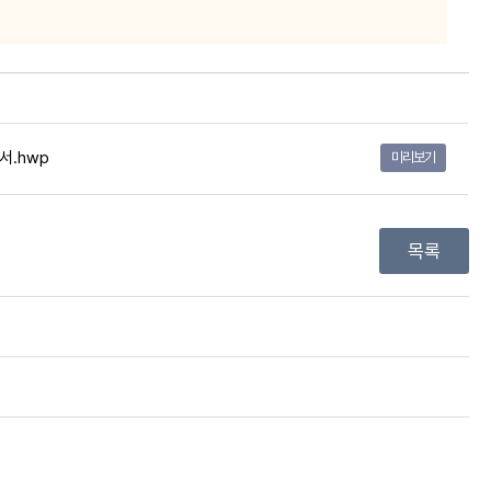
서.hwp
미리보기
목록