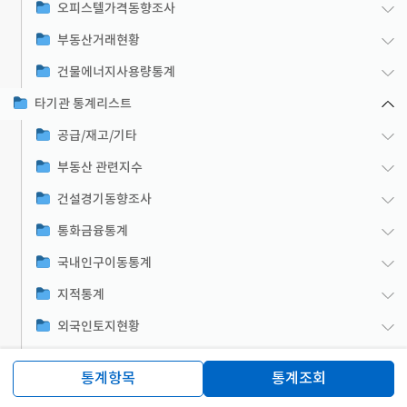
오피스텔가격동향조사
부동산거래현황
건물에너지사용량통계
타기관 통계리스트
공급/재고/기타
부동산 관련지수
건설경기동향조사
통화금융통계
국내인구이동통계
지적통계
외국인토지현황
주택보급률
통계항목
통계조회
부동산서비스산업실태조사