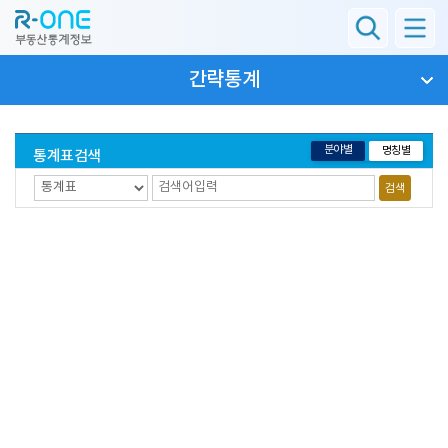
간략통계
부
분야별
명칭별
통계표검색
동
산
통
검색
계
정
보
시
스
템
K
o
r
e
a
R
e
a
l
E