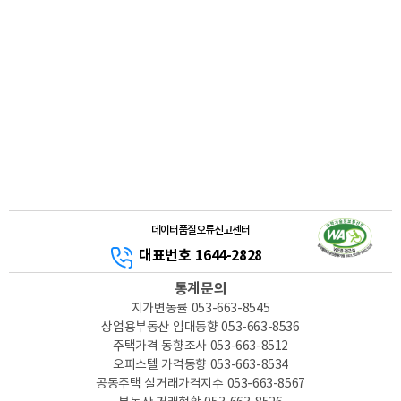
s
t
a
t
e
B
o
a
r
d
한
국
부
동
산
원
데이터품질오류신고센터
은
대표번호 1644-2828
부
동
산
통계문의
전
지가변동률
053-663-8545
반
의
상업용부동산 임대동향
053-663-8536
국
주택가격 동향조사
053-663-8512
가
오피스텔 가격동향
053-663-8534
통
계
공동주택 실거래가격지수
053-663-8567
를