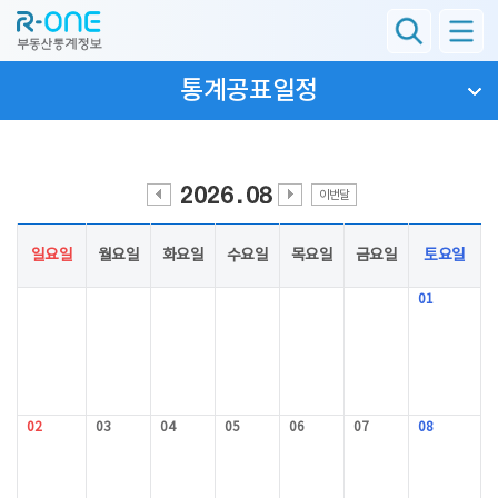
통계공표일정
이번달
이
다
전
음
월
월
일요일
월요일
화요일
수요일
목요일
금요일
토요일
01
02
03
04
05
06
07
08