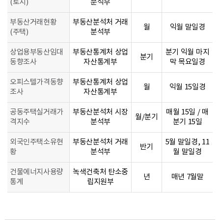
(토지)
분석부
부동산거래현황
부동산분석처 거래
월
익월 말일경
(주택)
분석부
상업용부동산임대
부동산통계처 상업
분기 익월 마지
분기
동향조사
자산통계부
막 목요일경
오피스텔가격동향
부동산통계처 상업
월
익월 15일경
조사
자산통계부
공동주택실거래가
부동산분석처 시장
매월 15일 / 매
월/분기
격지수
분석부
분기 15일
외국인주택소유현
부동산분석처 거래
5월 말일경, 11
반기
황
분석부
월 말일경
건물에너지사용량
녹색건축처 탄소중
년
매년 7월말
통계
립지원부