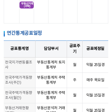
부동산거래
(주택)
연간통계공표일정
공표주
공표통계명
담당부서
공표예정일
기
전국지가변동률조
부동산통계처 토지
월
익월 25일경
사
통계부
전국주택가격동향
부동산통계처 주택
주
매주 목요일
조사(주간)
통계부
전국주택가격동향
부동산통계처 주택
월
익월 15일경
조사(월간)
통계부
부동산거래현황
부동산분석처 거래
월
익월 25일경