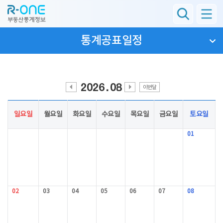
통계공표일정
이번달
이
다
전
음
월
월
일요일
월요일
화요일
수요일
목요일
금요일
토요일
01
02
03
04
05
06
07
08