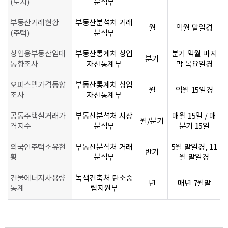
(토지)
분석부
부동산거래현황
부동산분석처 거래
월
익월 말일경
(주택)
분석부
상업용부동산임대
부동산통계처 상업
분기 익월 마지
분기
동향조사
자산통계부
막 목요일경
오피스텔가격동향
부동산통계처 상업
월
익월 15일경
조사
자산통계부
공동주택실거래가
부동산분석처 시장
매월 15일 / 매
월/분기
격지수
분석부
분기 15일
외국인주택소유현
부동산분석처 거래
5월 말일경, 11
반기
황
분석부
월 말일경
건물에너지사용량
녹색건축처 탄소중
년
매년 7월말
통계
립지원부