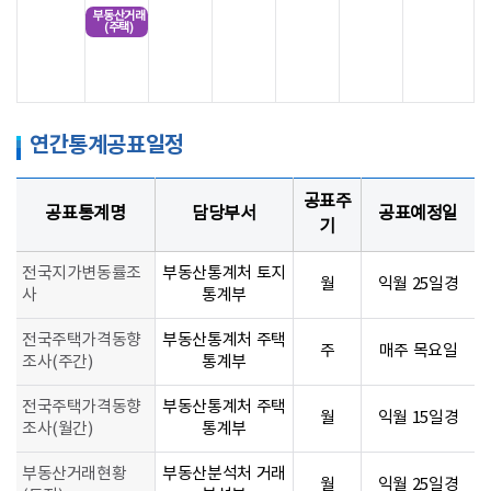
부동산거래
(주택)
연간통계공표일정
공표주
공표통계명
담당부서
공표예정일
기
전국지가변동률조
부동산통계처 토지
월
익월 25일경
사
통계부
전국주택가격동향
부동산통계처 주택
주
매주 목요일
조사(주간)
통계부
전국주택가격동향
부동산통계처 주택
월
익월 15일경
조사(월간)
통계부
부동산거래현황
부동산분석처 거래
월
익월 25일경