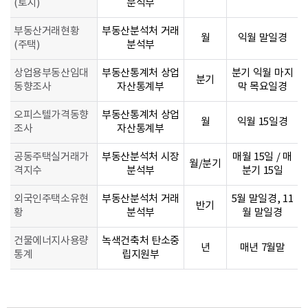
(토지)
분석부
부동산거래현황
부동산분석처 거래
월
익월 말일경
(주택)
분석부
상업용부동산임대
부동산통계처 상업
분기 익월 마지
분기
동향조사
자산통계부
막 목요일경
오피스텔가격동향
부동산통계처 상업
월
익월 15일경
조사
자산통계부
공동주택실거래가
부동산분석처 시장
매월 15일 / 매
월/분기
격지수
분석부
분기 15일
외국인주택소유현
부동산분석처 거래
5월 말일경, 11
반기
황
분석부
월 말일경
건물에너지사용량
녹색건축처 탄소중
년
매년 7월말
통계
립지원부