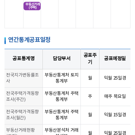
부동산거래
(주택)
연간통계공표일정
공표주
공표통계명
담당부서
공표예정일
기
전국지가변동률조
부동산통계처 토지
월
익월 25일경
사
통계부
전국주택가격동향
부동산통계처 주택
주
매주 목요일
조사(주간)
통계부
전국주택가격동향
부동산통계처 주택
월
익월 15일경
조사(월간)
통계부
부동산거래현황
부동산분석처 거래
월
익월 25일경