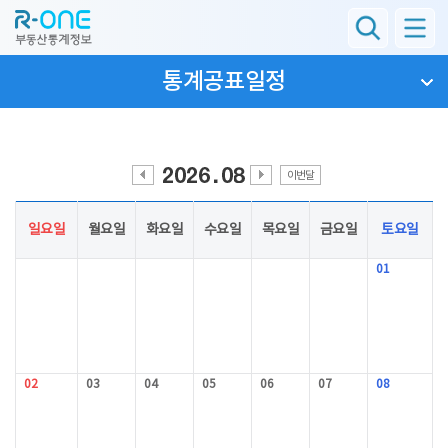
통계공표일정
이번달
이
다
전
음
월
월
일요일
월요일
화요일
수요일
목요일
금요일
토요일
01
02
03
04
05
06
07
08