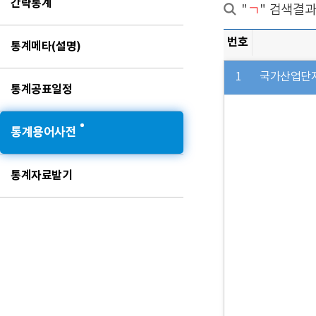
간략통계
"
ㄱ
" 검색결
번호
통계메타(설명)
1
국가산업단
통계공표일정
통계용어사전
통계자료받기