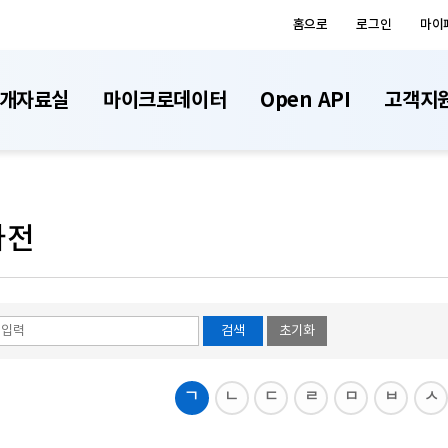
홈으로
로그인
마이
개자료실
마이크로데이터
Open API
고객지
사전
검색
초기화
ㄱ
ㄴ
ㄷ
ㄹ
ㅁ
ㅂ
ㅅ