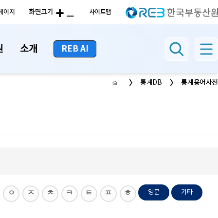
화면크기
페이지
사이트맵
원
소개
REB AI
통계용어사전
통계DB
영문
기타
ㅇ
ㅈ
ㅊ
ㅋ
ㅌ
ㅍ
ㅎ