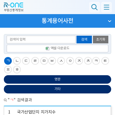
통계용어사전
검색
초기화
엑셀 다운로드
ㄱ
ㄴ
ㄷ
ㄹ
ㅁ
ㅂ
ㅅ
ㅇ
ㅈ
ㅊ
ㅋ
ㅌ
ㅍ
ㅎ
영문
기타
"
ㄱ
" 검색결과
1
국가산업단지 지가지수