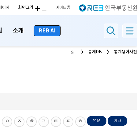
화면크기
페이지
사이트맵
원
소개
REB AI
통계용어사전
통계DB
영문
기타
ㅇ
ㅈ
ㅊ
ㅋ
ㅌ
ㅍ
ㅎ