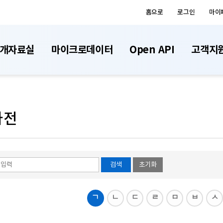
홈으로
로그인
마이
개자료실
마이크로데이터
Open API
고객지
사전
검색
초기화
ㄱ
ㄴ
ㄷ
ㄹ
ㅁ
ㅂ
ㅅ