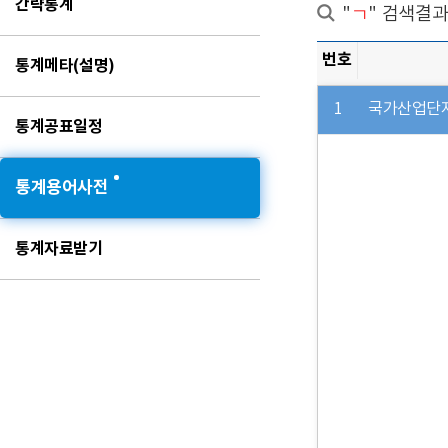
간략통계
"
ㄱ
" 검색결
번호
통계메타(설명)
1
국가산업단
통계공표일정
통계용어사전
통계자료받기