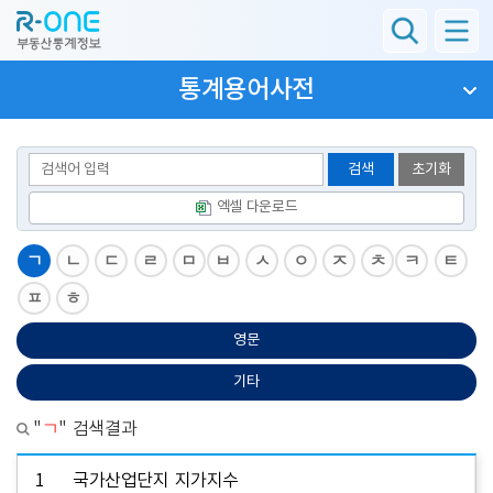
통계용어사전
검색
초기화
엑셀 다운로드
ㄱ
ㄴ
ㄷ
ㄹ
ㅁ
ㅂ
ㅅ
ㅇ
ㅈ
ㅊ
ㅋ
ㅌ
ㅍ
ㅎ
영문
기타
"
ㄱ
" 검색결과
1
국가산업단지 지가지수